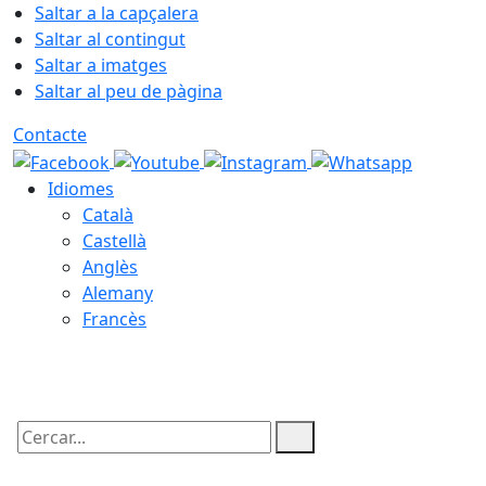
Saltar a la capçalera
Saltar al contingut
Saltar a imatges
Saltar al peu de pàgina
Contacte
Idiomes
Català
Castellà
Anglès
Alemany
Francès
08.08.2026 | 09:13
Cercar: