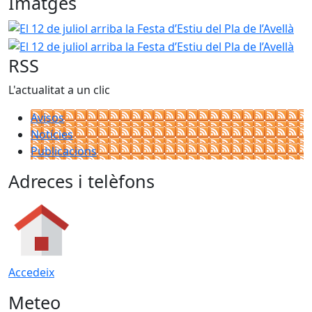
Imatges
El 12 de juliol arriba la Festa d’Estiu del Pla de l’Avellà
El 1
RSS
L'actualitat a un clic
Avisos
Notícies
Publicacions
Adreces i telèfons
Accedeix
Meteo