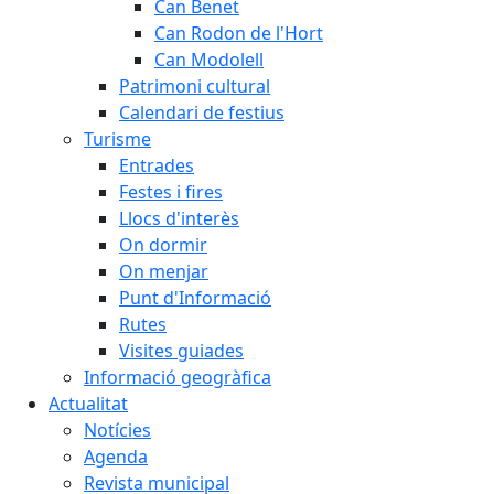
Can Benet
Can Rodon de l'Hort
Can Modolell
Patrimoni cultural
Calendari de festius
Turisme
Entrades
Festes i fires
Llocs d'interès
On dormir
On menjar
Punt d'Informació
Rutes
Visites guiades
Informació geogràfica
Actualitat
Notícies
Agenda
Revista municipal