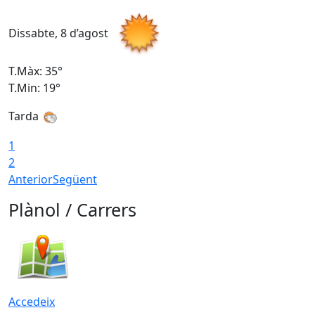
Dissabte, 8 d’agost
D
T.Màx: 35°
T
T.Min: 19°
T
Tarda
1
2
Anterior
Següent
Plànol / Carrers
Accedeix