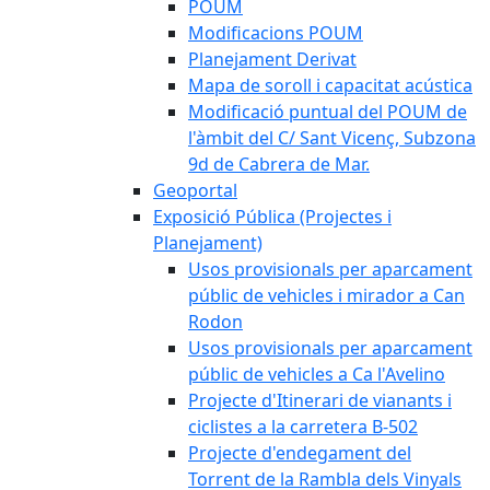
POUM
Modificacions POUM
Planejament Derivat
Mapa de soroll i capacitat acústica
Modificació puntual del POUM de
l'àmbit del C/ Sant Vicenç, Subzona
9d de Cabrera de Mar.
Geoportal
Exposició Pública (Projectes i
Planejament)
Usos provisionals per aparcament
públic de vehicles i mirador a Can
Rodon
Usos provisionals per aparcament
públic de vehicles a Ca l'Avelino
Projecte d'Itinerari de vianants i
ciclistes a la carretera B-502
Projecte d'endegament del
Torrent de la Rambla dels Vinyals