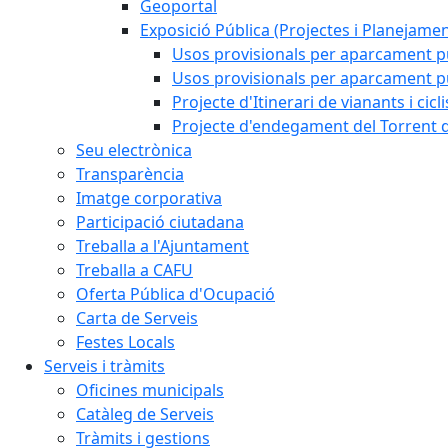
Geoportal
Exposició Pública (Projectes i Planejamen
Usos provisionals per aparcament pú
Usos provisionals per aparcament púb
Projecte d'Itinerari de vianants i cicl
Projecte d'endegament del Torrent d
Seu electrònica
Transparència
Imatge corporativa
Participació ciutadana
Treballa a l'Ajuntament
Treballa a CAFU
Oferta Pública d'Ocupació
Carta de Serveis
Festes Locals
Serveis i tràmits
Oficines municipals
Catàleg de Serveis
Tràmits i gestions