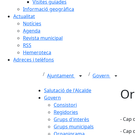
Visites guiades
Informació geogràfica
Actualitat
Notícies
Agenda
Revista municipal
RSS
Hemeroteca
Adreces i telèfons
Ajuntament
Govern
Or
Salutació de l'Alcalde
Govern
Consistori
Regidories
- Cap 
Grups d'interès
Grups municipals
- Cap 
Organigrama