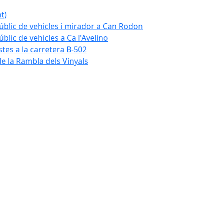
t)
blic de vehicles i mirador a Can Rodon
lic de vehicles a Ca l'Avelino
istes a la carretera B-502
e la Rambla dels Vinyals