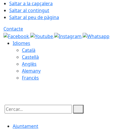
Saltar a la capçalera
Saltar al contingut
Saltar al peu de pàgina
Contacte
Idiomes
Català
Castellà
Anglès
Alemany
Francès
06.08.2026 | 19:18
Cercar:
Ajuntament