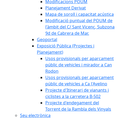
Modificacions POUM
Planejament Derivat
Mapa de soroll i capacitat acústica
Modificació puntual del POUM de
l'àmbit del C/ Sant Vicenç, Subzona
9d de Cabrera de Mar.
Geoportal
Exposició Pública (Projectes i
Planejament)
Usos provisionals per aparcament
públic de vehicles i mirador a Can
Rodon
Usos provisionals per aparcament
públic de vehicles a Ca l'Avelino
Projecte d'Itinerari de vianants i
ciclistes a la carretera B-502
Projecte d'endegament del
Torrent de la Rambla dels Vinyals
Seu electrònica