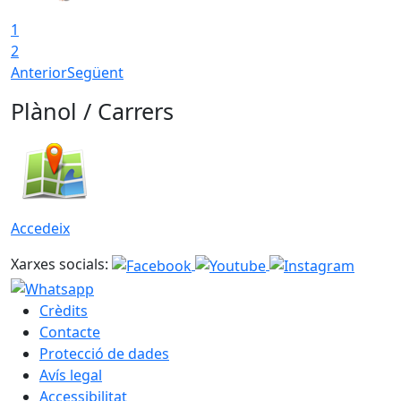
1
2
Anterior
Següent
Plànol / Carrers
Accedeix
Xarxes socials:
Crèdits
Contacte
Protecció de dades
Avís legal
Accessibilitat