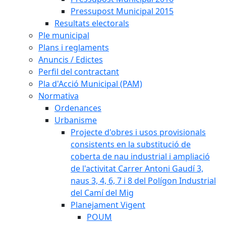
Pressupost Municipal 2015
Resultats electorals
Ple municipal
Plans i reglaments
Anuncis / Edictes
Perfil del contractant
Pla d'Acció Municipal (PAM)
Normativa
Ordenances
Urbanisme
Projecte d'obres i usos provisionals
consistents en la substitució de
coberta de nau industrial i ampliació
de l'activitat Carrer Antoni Gaudí 3,
naus 3, 4, 6, 7 i 8 del Polígon Industrial
del Camí del Mig
Planejament Vigent
POUM