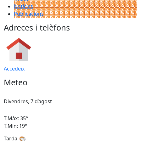
Notícies
Publicacions
Adreces i telèfons
Accedeix
Meteo
Divendres, 7 d’agost
D
T.Màx: 35°
T
T.Min: 19°
T
Tarda
T