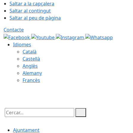
Saltar a la capçalera
Saltar al contingut
Saltar al peu de pàgina
Contacte
Idiomes
Català
Castellà
Anglès
Alemany
Francès
10.08.2026 | 04:02
Cercar:
Ajuntament