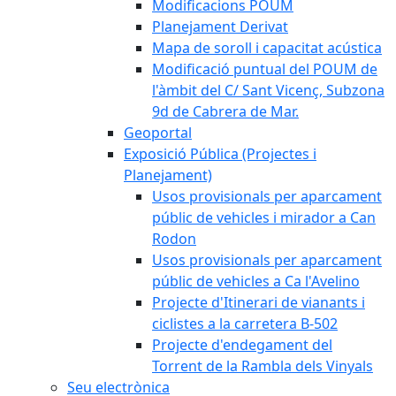
Modificacions POUM
Planejament Derivat
Mapa de soroll i capacitat acústica
Modificació puntual del POUM de
l'àmbit del C/ Sant Vicenç, Subzona
9d de Cabrera de Mar.
Geoportal
Exposició Pública (Projectes i
Planejament)
Usos provisionals per aparcament
públic de vehicles i mirador a Can
Rodon
Usos provisionals per aparcament
públic de vehicles a Ca l'Avelino
Projecte d'Itinerari de vianants i
ciclistes a la carretera B-502
Projecte d'endegament del
Torrent de la Rambla dels Vinyals
Seu electrònica