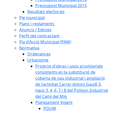
Pressupost Municipal 2015
Resultats electorals
Ple municipal
Plans i reglaments
Anuncis / Edictes
Perfil del contractant
Pla d'Acció Municipal (PAM)
Normativa
Ordenances
Urbanisme
Projecte d'obres i usos provisionals
consistents en la substitució de
coberta de nau industrial i ampliació
de l'activitat Carrer Antoni Gaudí 3,
naus 3, 4, 6, 7 i 8 del Polígon Industrial
del Camí del Mig
Planejament Vigent
POUM