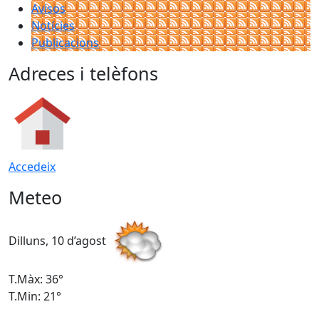
Avisos
Notícies
Publicacions
Adreces i telèfons
Accedeix
Meteo
Dilluns, 10 d’agost
D
T.Màx: 36°
T
T.Min: 21°
T