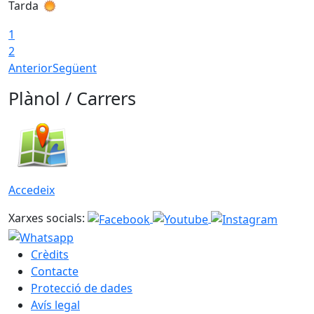
Tarda
T
1
2
Anterior
Següent
Plànol / Carrers
Accedeix
Xarxes socials:
Crèdits
Contacte
Protecció de dades
Avís legal