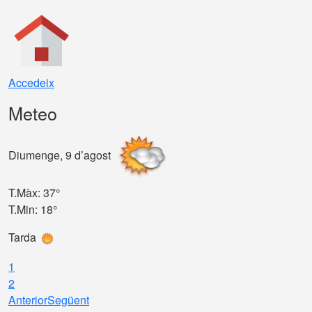
Accedeix
Meteo
Diumenge, 9 d’agost
D
T.Màx: 37°
T
T.Min: 18°
T
Tarda
T
1
2
Anterior
Següent