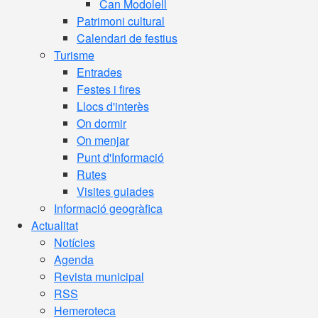
Can Modolell
Patrimoni cultural
Calendari de festius
Turisme
Entrades
Festes i fires
Llocs d'interès
On dormir
On menjar
Punt d'Informació
Rutes
Visites guiades
Informació geogràfica
Actualitat
Notícies
Agenda
Revista municipal
RSS
Hemeroteca