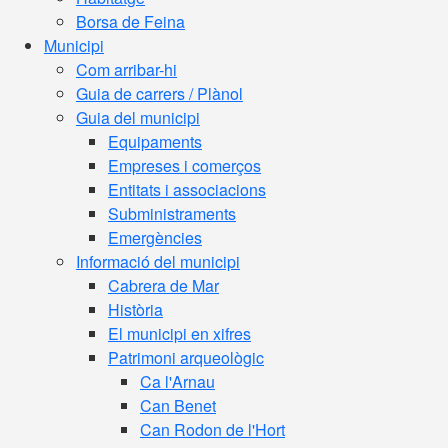
Borsa de Feina
Municipi
Com arribar-hi
Guia de carrers / Plànol
Guia del municipi
Equipaments
Empreses i comerços
Entitats i associacions
Subministraments
Emergències
Informació del municipi
Cabrera de Mar
Història
El municipi en xifres
Patrimoni arqueològic
Ca l'Arnau
Can Benet
Can Rodon de l'Hort