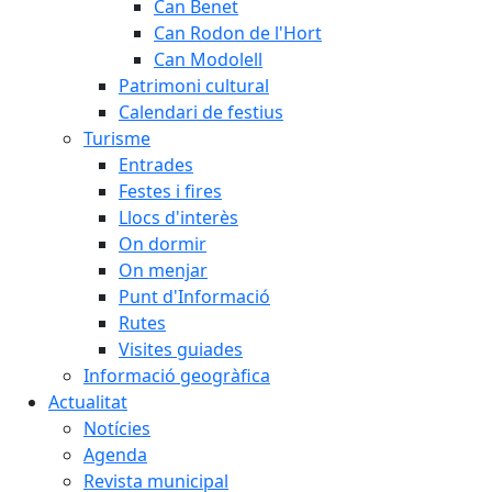
Can Benet
Can Rodon de l'Hort
Can Modolell
Patrimoni cultural
Calendari de festius
Turisme
Entrades
Festes i fires
Llocs d'interès
On dormir
On menjar
Punt d'Informació
Rutes
Visites guiades
Informació geogràfica
Actualitat
Notícies
Agenda
Revista municipal