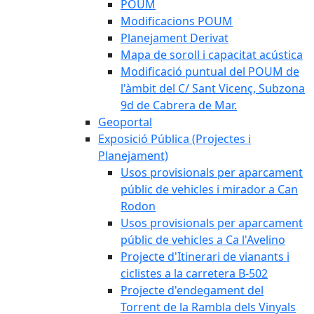
POUM
Modificacions POUM
Planejament Derivat
Mapa de soroll i capacitat acústica
Modificació puntual del POUM de
l'àmbit del C/ Sant Vicenç, Subzona
9d de Cabrera de Mar.
Geoportal
Exposició Pública (Projectes i
Planejament)
Usos provisionals per aparcament
públic de vehicles i mirador a Can
Rodon
Usos provisionals per aparcament
públic de vehicles a Ca l'Avelino
Projecte d'Itinerari de vianants i
ciclistes a la carretera B-502
Projecte d'endegament del
Torrent de la Rambla dels Vinyals