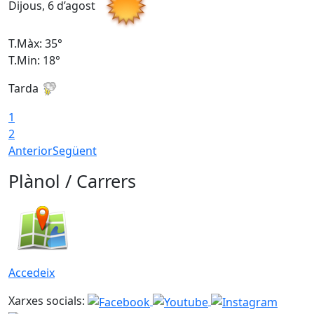
Dijous, 6 d’agost
D
T.Màx: 35°
T
T.Min: 18°
T
Tarda
T
1
2
Anterior
Següent
Plànol / Carrers
Accedeix
Xarxes socials: