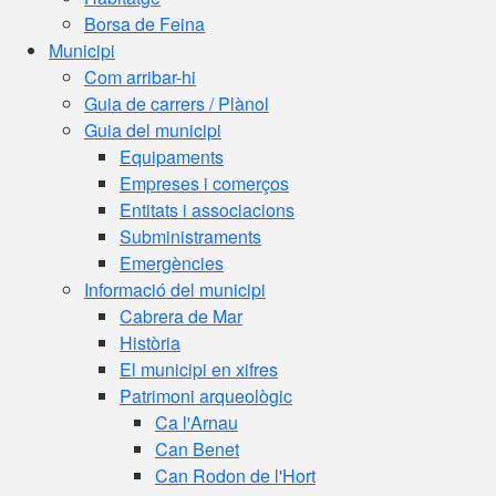
Borsa de Feina
Municipi
Com arribar-hi
Guia de carrers / Plànol
Guia del municipi
Equipaments
Empreses i comerços
Entitats i associacions
Subministraments
Emergències
Informació del municipi
Cabrera de Mar
Història
El municipi en xifres
Patrimoni arqueològic
Ca l'Arnau
Can Benet
Can Rodon de l'Hort