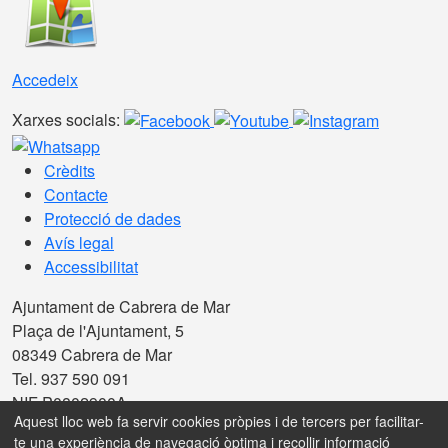
Accedeix
Xarxes socials:
Crèdits
Contacte
Protecció de dades
Avís legal
Accessibilitat
Ajuntament de Cabrera de Mar
Plaça de l'Ajuntament, 5
08349 Cabrera de Mar
Tel. 937 590 091
NIF P0802900A
Aquest lloc web fa servir cookies pròpies i de tercers per facilitar-
Amb la col·laboració de:
te una experiència de navegació òptima i recollir informació