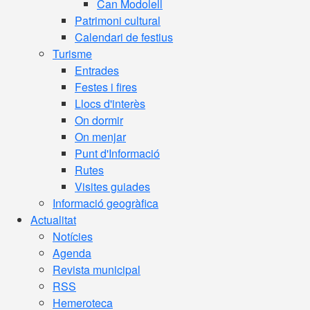
Can Modolell
Patrimoni cultural
Calendari de festius
Turisme
Entrades
Festes i fires
Llocs d'interès
On dormir
On menjar
Punt d'Informació
Rutes
Visites guiades
Informació geogràfica
Actualitat
Notícies
Agenda
Revista municipal
RSS
Hemeroteca