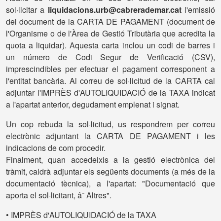
sol·licitar a
liquidacions.urb@cabrerademar.cat
l'emissió
del document de la CARTA DE PAGAMENT (document de
l'Organisme o de l'Àrea de Gestió Tributària que acredita la
quota a liquidar). Aquesta carta inclou un codi de barres i
un número de Codi Segur de Verificació (CSV),
imprescindibles per efectuar el pagament corresponent a
l'entitat bancària. Al correu de sol·licitud de la CARTA cal
adjuntar l'IMPRÈS d'AUTOLIQUIDACIÓ de la TAXA indicat
a l'apartat anterior, degudament emplenat i signat.
Un cop rebuda la sol·licitud, us respondrem per correu
electrònic adjuntant la CARTA DE PAGAMENT i les
indicacions de com procedir.
Finalment, quan accedeixis a la gestió electrònica del
tràmit, caldrà adjuntar els següents documents (a més de la
documentació tècnica), a l'apartat: "Documentació que
aporta el sol·licitant, â˜ Altres".
• IMPRÈS d'AUTOLIQUIDACIÓ de la TAXA