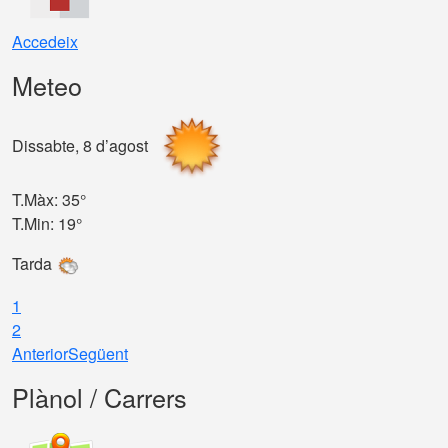
Accedeix
Meteo
Dissabte, 8 d’agost
D
T.Màx: 35°
T
T.Min: 19°
T
Tarda
1
2
Anterior
Següent
Plànol / Carrers