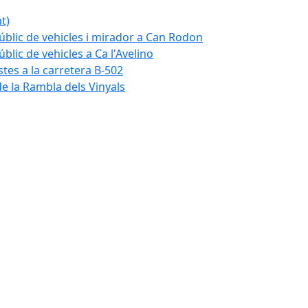
t)
blic de vehicles i mirador a Can Rodon
lic de vehicles a Ca l'Avelino
istes a la carretera B-502
e la Rambla dels Vinyals