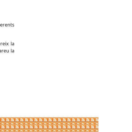
ferents
reix la
areu la