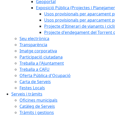
Geoportal
Exposició Pública (Projectes i Planejamen
Usos provisionals per aparcament pú
Usos provisionals per aparcament púb
Projecte d'Itinerari de vianants i cicl
Projecte d'endegament del Torrent d
Seu electrònica
Transparència
Imatge corporativa
Participació ciutadana
Treballa a l'Ajuntament
Treballa a CAFU
Oferta Pública d'Ocupació
Carta de Serveis
Festes Locals
Serveis i tràmits
Oficines municipals
Catàleg de Serveis
Tràmits i gestions