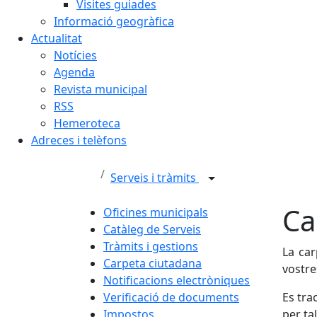
Visites guiades
Informació geogràfica
Actualitat
Notícies
Agenda
Revista municipal
RSS
Hemeroteca
Adreces i telèfons
Serveis i tràmits
Ca
Oficines municipals
Catàleg de Serveis
Tràmits i gestions
La car
Carpeta ciutadana
vostre
Notificacions electròniques
Verificació de documents
Es tra
Impostos
per ta