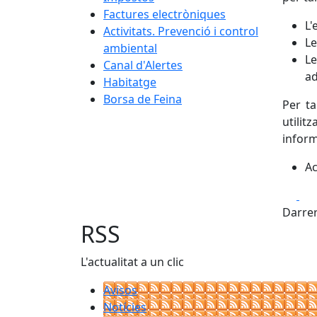
Factures electròniques
L'
Activitats. Prevenció i control
Le
ambiental
Le
Canal d'Alertes
ad
Habitatge
Borsa de Feina
Per ta
utilitz
inform
Ac
Fa
Darrer
RSS
L'actualitat a un clic
Avisos
Notícies