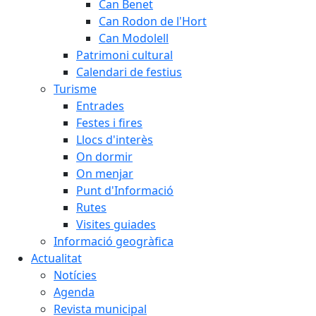
Can Benet
Can Rodon de l'Hort
Can Modolell
Patrimoni cultural
Calendari de festius
Turisme
Entrades
Festes i fires
Llocs d'interès
On dormir
On menjar
Punt d'Informació
Rutes
Visites guiades
Informació geogràfica
Actualitat
Notícies
Agenda
Revista municipal