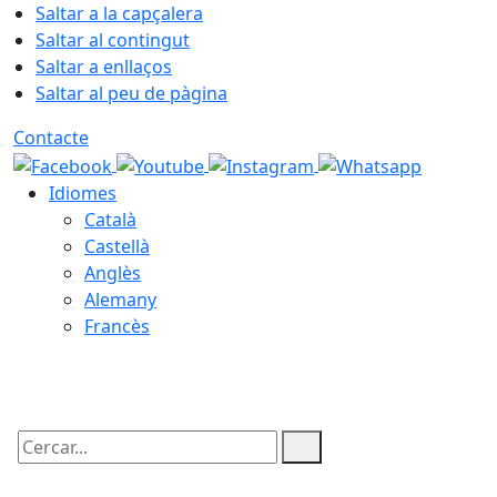
Saltar a la capçalera
Saltar al contingut
Saltar a enllaços
Saltar al peu de pàgina
Contacte
Idiomes
Català
Castellà
Anglès
Alemany
Francès
07.08.2026 | 12:47
Cercar: