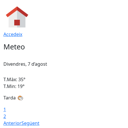
Accedeix
Meteo
Divendres, 7 d’agost
D
T.Màx: 35°
T
T.Min: 19°
T
Tarda
T
1
2
Anterior
Següent