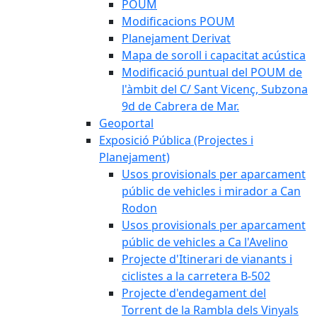
POUM
Modificacions POUM
Planejament Derivat
Mapa de soroll i capacitat acústica
Modificació puntual del POUM de
l'àmbit del C/ Sant Vicenç, Subzona
9d de Cabrera de Mar.
Geoportal
Exposició Pública (Projectes i
Planejament)
Usos provisionals per aparcament
públic de vehicles i mirador a Can
Rodon
Usos provisionals per aparcament
públic de vehicles a Ca l'Avelino
Projecte d'Itinerari de vianants i
ciclistes a la carretera B-502
Projecte d'endegament del
Torrent de la Rambla dels Vinyals