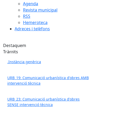
Agenda
Revista municipal
RSS
Hemeroteca
Adreces i telèfons
Festa Major de Sant Feliu 2026
Destaquem
Anterior
Següent
Festa Major de Sant Feliu 2026
Tràmits
.Instància genèrica
URB_19: Comunicació urbanística d'obres AMB
intervenció tècnica
URB_23: Comunicació urbanística d'obres
SENSE intervenció tècnica