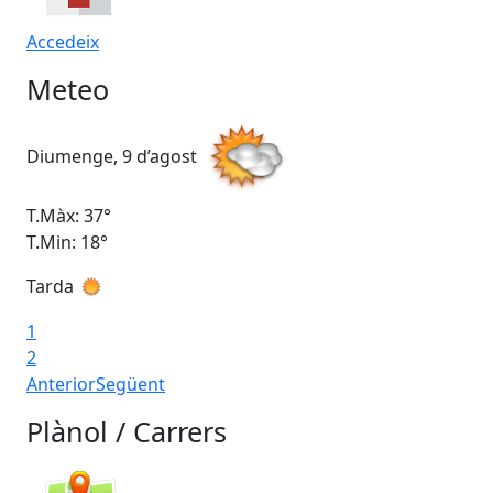
Accedeix
Meteo
Diumenge, 9 d’agost
Dil
T.Màx: 37°
T.M
T.Min: 18°
T.M
Tarda
Ta
1
2
Anterior
Següent
Plànol / Carrers