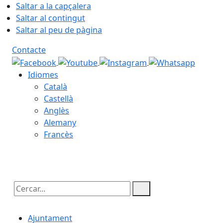
Saltar a la capçalera
Saltar al contingut
Saltar al peu de pàgina
Contacte
Idiomes
Català
Castellà
Anglès
Alemany
Francès
08.08.2026 | 14:25
Cercar:
Ajuntament