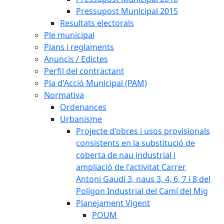
Pressupost Municipal 2015
Resultats electorals
Ple municipal
Plans i reglaments
Anuncis / Edictes
Perfil del contractant
Pla d'Acció Municipal (PAM)
Normativa
Ordenances
Urbanisme
Projecte d'obres i usos provisionals
consistents en la substitució de
coberta de nau industrial i
ampliació de l'activitat Carrer
Antoni Gaudí 3, naus 3, 4, 6, 7 i 8 del
Polígon Industrial del Camí del Mig
Planejament Vigent
POUM