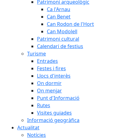
Patrimoni arqueològic
Ca l'Arnau
Can Benet
Can Rodon de l'Hort
Can Modolell
Patrimoni cultural
Calendari de festius
Turisme
Entrades
Festes i fires
Llocs d'interès
On dormir
On menjar
Punt d'Informació
Rutes
Visites guiades
Informació geogràfica
Actualitat
Notícies