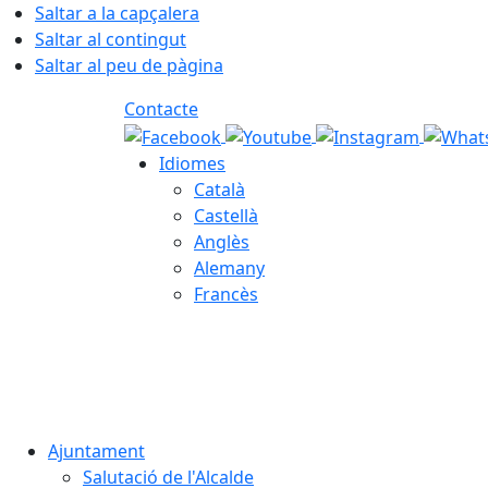
Saltar a la capçalera
Saltar al contingut
Saltar al peu de pàgina
Contacte
Idiomes
Català
Castellà
Anglès
Alemany
Francès
07.08.2026 | 12:02
Ajuntament
Salutació de l'Alcalde