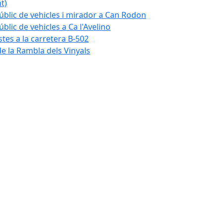
t)
blic de vehicles i mirador a Can Rodon
lic de vehicles a Ca l'Avelino
istes a la carretera B-502
e la Rambla dels Vinyals