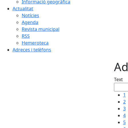
Informació geogràfica
Actualitat
Notícies
Agenda
Revista municipal
RSS
Hemeroteca
Adreces i telèfons
Ad
Text
1
2
3
4
5