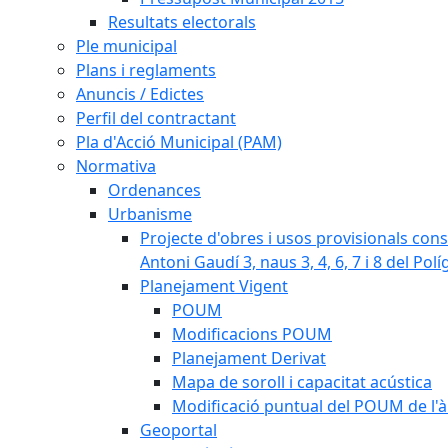
Resultats electorals
Ple municipal
Plans i reglaments
Anuncis / Edictes
Perfil del contractant
Pla d'Acció Municipal (PAM)
Normativa
Ordenances
Urbanisme
Projecte d'obres i usos provisionals consi
Antoni Gaudí 3, naus 3, 4, 6, 7 i 8 del Pol
Planejament Vigent
POUM
Modificacions POUM
Planejament Derivat
Mapa de soroll i capacitat acústica
Modificació puntual del POUM de l'à
Geoportal