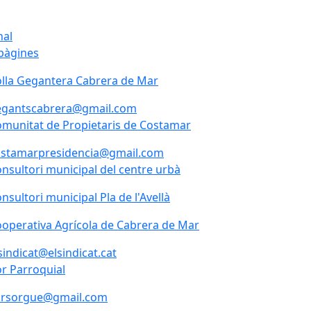
nal
pàgines
lla Gegantera Cabrera de Mar
lla Gegantera Cabrera de Mar
egantscabrera@gmail.com
munitat de Propietaris de Costamar
ostamarpresidencia@gmail.com
nsultori municipal del centre urbà
nsultori municipal del centre urbà
nsultori municipal Pla de l'Avellà
nsultori municipal Pla de l'Avellà
operativa Agrícola de Cabrera de Mar
sindicat@elsindicat.cat
r Parroquial
r Parroquial
ursorgue@gmail.com