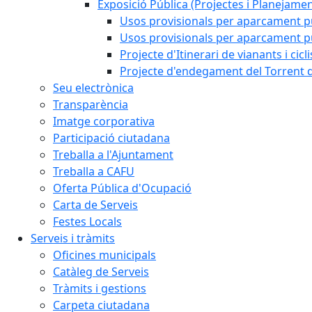
Exposició Pública (Projectes i Planejamen
Usos provisionals per aparcament pú
Usos provisionals per aparcament púb
Projecte d'Itinerari de vianants i cicl
Projecte d'endegament del Torrent d
Seu electrònica
Transparència
Imatge corporativa
Participació ciutadana
Treballa a l'Ajuntament
Treballa a CAFU
Oferta Pública d'Ocupació
Carta de Serveis
Festes Locals
Serveis i tràmits
Oficines municipals
Catàleg de Serveis
Tràmits i gestions
Carpeta ciutadana