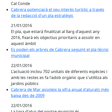
Cal Conde
Cabrera potenciarà el seu interès turístic a través
Cabrera potenciarà el seu interès turístic a través
de la redacció d'un pla estratègic
de la redacció d'un pla estratègic
21/01/2016
El pla, que estarà finalitzat al llarg d'aquest any
2016, fixarà els objectius prioritaris a assolir en
aquest àmbit
Es poden els arbres de Cabrera seguint el pla tècnic
Es poden els arbres de Cabrera seguint el pla tècnic
municipal
municipal
22/01/2016
L'actuació inclou 702 unitats de diferents espècies i
amb les restes es fa l'adob orgànic que s'utilitza als
jardins públics
Cabrera de Mar assoleix la xifra anual d'aturats més
Cabrera de Mar assoleix la xifra anual d'aturats més
baixa des de 2009
baixa des de 2009
22/01/2016
La taxa d'atur del nostre municipi és,