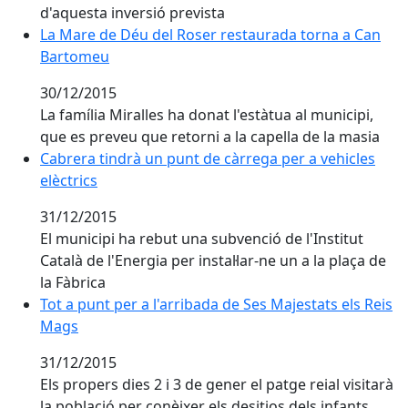
d'aquesta inversió prevista
La Mare de Déu del Roser restaurada torna a Can
La Mare de Déu del Roser restaurada torna a Can
Bartomeu
Bartomeu
30/12/2015
La família Miralles ha donat l'estàtua al municipi,
que es preveu que retorni a la capella de la masia
Cabrera tindrà un punt de càrrega per a vehicles
Cabrera tindrà un punt de càrrega per a vehicles
elèctrics
elèctrics
31/12/2015
El municipi ha rebut una subvenció de l'Institut
Català de l'Energia per instal·lar-ne un a la plaça de
la Fàbrica
Tot a punt per a l'arribada de Ses Majestats els Reis
Tot a punt per a l'arribada de Ses Majestats els Reis
Mags
Mags
31/12/2015
Els propers dies 2 i 3 de gener el patge reial visitarà
la població per conèixer els desitjos dels infants