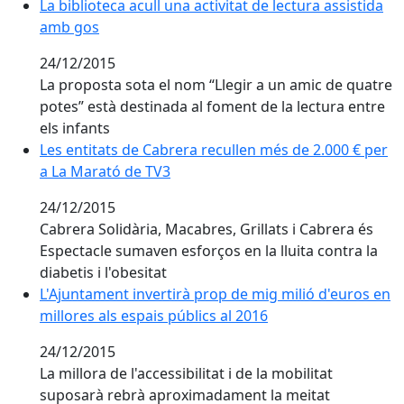
La biblioteca acull una activitat de lectura assistida
amb gos
24/12/2015
La proposta sota el nom “Llegir a un amic de quatre
potes” està destinada al foment de la lectura entre
els infants
Les entitats de Cabrera recullen més de 2.000 € per
Les entitats de Cabrera recullen més de 2.000 € per
a La Marató de TV3
a La Marató de TV3
24/12/2015
Cabrera Solidària, Macabres, Grillats i Cabrera és
Espectacle sumaven esforços en la lluita contra la
diabetis i l'obesitat
L'Ajuntament invertirà prop de mig milió d'euros en
L'Ajuntament invertirà prop de mig milió d'euros en
millores als espais públics al 2016
millores als espais públics al 2016
24/12/2015
La millora de l'accessibilitat i de la mobilitat
suposarà rebrà aproximadament la meitat