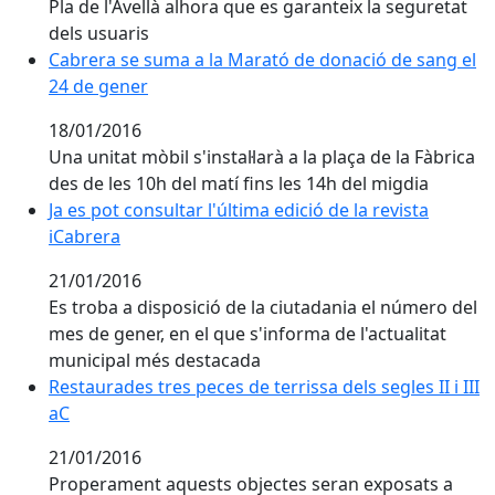
Pla de l'Avellà alhora que es garanteix la seguretat
dels usuaris
Cabrera se suma a la Marató de donació de sang el
Cabrera se suma a la Marató de donació de sang el
24 de gener
24 de gener
18/01/2016
Una unitat mòbil s'instal·larà a la plaça de la Fàbrica
des de les 10h del matí fins les 14h del migdia
Ja es pot consultar l'última edició de la revista
Ja es pot consultar l'última edició de la revista
iCabrera
iCabrera
21/01/2016
Es troba a disposició de la ciutadania el número del
mes de gener, en el que s'informa de l'actualitat
municipal més destacada
Restaurades tres peces de terrissa dels segles II i III
Restaurades tres peces de terrissa dels segles II i III
aC
aC
21/01/2016
Properament aquests objectes seran exposats a