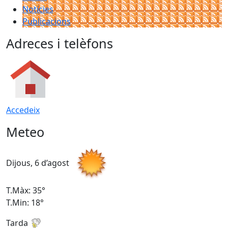
Notícies
Publicacions
Adreces i telèfons
Accedeix
Meteo
Dijous, 6 d’agost
D
T.Màx: 35°
T
T.Min: 18°
T
Tarda
T