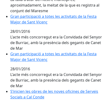
aproximadament, la meitat de la que es registra al
conjunt del Maresme
Gran participació a totes les activitats de la Festa
Gran participació a totes les activitats de la Festa
Major de Sant Vicenç
Major de Sant Vicenç
28/01/2016
L'acte més concorregut era la Convidada del Senyor
de Burriac, amb la presència dels gegants de Canet
de Mar
Gran participació a totes les activitats de la Festa
Gran participació a totes les activitats de la Festa
Major de Sant Vicenç
Major de Sant Vicenç
28/01/2016
L'acte més concorregut era la Convidada del Senyor
de Burriac, amb la presència dels gegants de Canet
de Mar
S’inicien les obres de les noves oficines de Serveis
S’inicien les obres de les noves oficines de Serveis
Socials a Cal Conde
Socials a Cal Conde