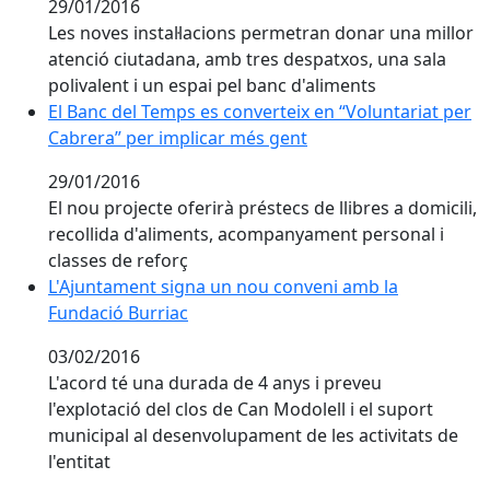
29/01/2016
Les noves instal·lacions permetran donar una millor
atenció ciutadana, amb tres despatxos, una sala
polivalent i un espai pel banc d'aliments
El Banc del Temps es converteix en “Voluntariat per
El Banc del Temps es converteix en “Voluntariat per
Cabrera” per implicar més gent
Cabrera” per implicar més gent
29/01/2016
El nou projecte oferirà préstecs de llibres a domicili,
recollida d'aliments, acompanyament personal i
classes de reforç
L'Ajuntament signa un nou conveni amb la
L'Ajuntament signa un nou conveni amb la
Fundació Burriac
Fundació Burriac
03/02/2016
L'acord té una durada de 4 anys i preveu
l'explotació del clos de Can Modolell i el suport
municipal al desenvolupament de les activitats de
l'entitat