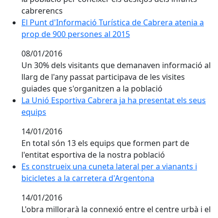
cabrerencs
El Punt d'Informació Turística de Cabrera atenia a
El Punt d'Informació Turística de Cabrera atenia a
prop de 900 persones al 2015
prop de 900 persones al 2015
08/01/2016
Un 30% dels visitants que demanaven informació al
llarg de l'any passat participava de les visites
guiades que s'organitzen a la població
La Unió Esportiva Cabrera ja ha presentat els seus
La Unió Esportiva Cabrera ja ha presentat els seus
equips
equips
14/01/2016
En total són 13 els equips que formen part de
l'entitat esportiva de la nostra població
Es construeix una cuneta lateral per a vianants i
Es construeix una cuneta lateral per a vianants i
bicicletes a la carretera d'Argentona
bicicletes a la carretera d'Argentona
14/01/2016
L'obra millorarà la connexió entre el centre urbà i el