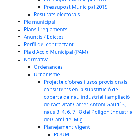
Pressupost Municipal 2015
Resultats electorals
Ple municipal
Plans i reglaments
Anuncis / Edictes
Perfil del contractant
Pla d'Acció Municipal (PAM)
Normativa
Ordenances
Urbanisme
Projecte d'obres i usos provisionals
consistents en la substitució de
coberta de nau industrial i ampliació
de l'activitat Carrer Antoni Gaudí 3,
naus 3, 4, 6, 7 i 8 del Polígon Industrial
del Camí del Mig
Planejament Vigent
POUM