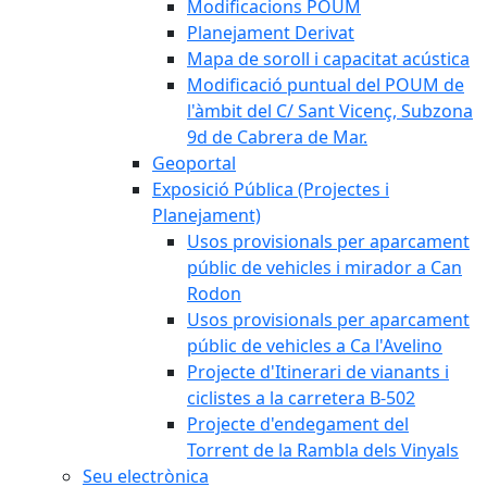
Modificacions POUM
Planejament Derivat
Mapa de soroll i capacitat acústica
Modificació puntual del POUM de
l'àmbit del C/ Sant Vicenç, Subzona
9d de Cabrera de Mar.
Geoportal
Exposició Pública (Projectes i
Planejament)
Usos provisionals per aparcament
públic de vehicles i mirador a Can
Rodon
Usos provisionals per aparcament
públic de vehicles a Ca l'Avelino
Projecte d'Itinerari de vianants i
ciclistes a la carretera B-502
Projecte d'endegament del
Torrent de la Rambla dels Vinyals
Seu electrònica