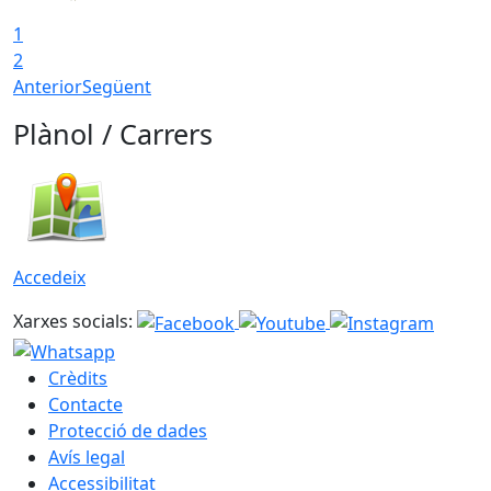
1
2
Anterior
Següent
Plànol / Carrers
Accedeix
Xarxes socials:
Crèdits
Contacte
Protecció de dades
Avís legal
Accessibilitat