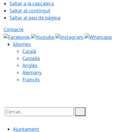
Saltar a la capçalera
Saltar al contingut
Saltar al peu de pàgina
Contacte
Idiomes
Català
Castellà
Anglès
Alemany
Francès
06.08.2026 | 01:37
Cercar:
Ajuntament