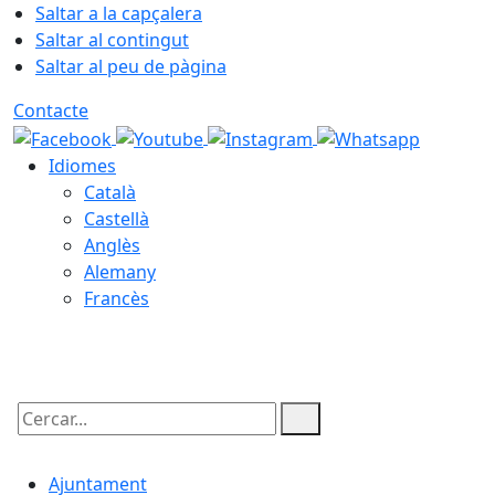
Saltar a la capçalera
Saltar al contingut
Saltar al peu de pàgina
Contacte
Idiomes
Català
Castellà
Anglès
Alemany
Francès
08.08.2026 | 09:58
Cercar:
Ajuntament