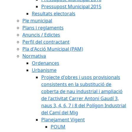
Pressupost Municipal 2015
Resultats electorals
Ple municipal
Plans i reglaments
Anuncis / Edictes
Perfil del contractant
Pla d'Acció Municipal (PAM)
Normativa
Ordenances
Urbanisme
Projecte d'obres i usos provisionals
consistents en la substitució de
coberta de nau industrial i ampliació
de l'activitat Carrer Antoni Gaudí 3,
naus 3, 4, 6, 7 i 8 del Polígon Industrial
del Camí del Mig
Planejament Vigent
POUM