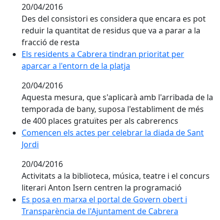
20/04/2016
Des del consistori es considera que encara es pot
reduir la quantitat de residus que va a parar a la
fracció de resta
Els residents a Cabrera tindran prioritat per aparcar a 
Els residents a Cabrera tindran prioritat per
aparcar a l'entorn de la platja
20/04/2016
Aquesta mesura, que s'aplicarà amb l'arribada de la
temporada de bany, suposa l'establiment de més
de 400 places gratuïtes per als cabrerencs
Comencen els actes per celebrar la diada de Sant Jord
Comencen els actes per celebrar la diada de Sant
Jordi
20/04/2016
Activitats a la biblioteca, música, teatre i el concurs
literari Anton Isern centren la programació
Es posa en marxa el portal de Govern obert i Transpa
Es posa en marxa el portal de Govern obert i
Transparència de l'Ajuntament de Cabrera