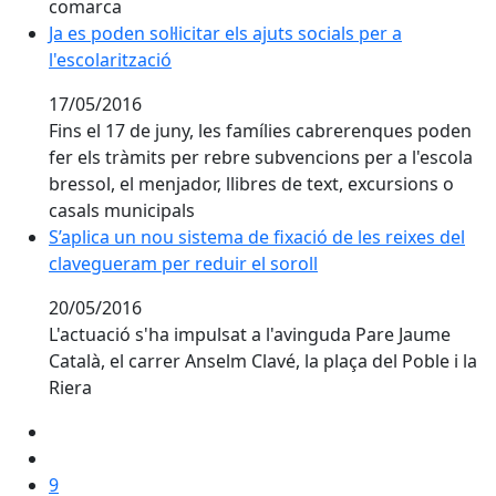
comarca
Ja es poden sol·licitar els ajuts socials per a l'escolarit
Ja es poden sol·licitar els ajuts socials per a
l'escolarització
17/05/2016
Fins el 17 de juny, les famílies cabrerenques poden
fer els tràmits per rebre subvencions per a l'escola
bressol, el menjador, llibres de text, excursions o
casals municipals
S’aplica un nou sistema de fixació de les reixes del cl
S’aplica un nou sistema de fixació de les reixes del
clavegueram per reduir el soroll
20/05/2016
L'actuació s'ha impulsat a l'avinguda Pare Jaume
Català, el carrer Anselm Clavé, la plaça del Poble i la
Riera
9