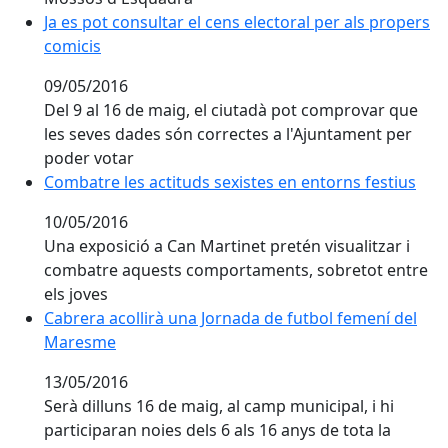
Ja es pot consultar el cens electoral per als propers c
Ja es pot consultar el cens electoral per als propers
comicis
09/05/2016
Del 9 al 16 de maig, el ciutadà pot comprovar que
les seves dades són correctes a l'Ajuntament per
poder votar
Combatre les actituds sexistes en entorns festius
Combatre les actituds sexistes en entorns festius
10/05/2016
Una exposició a Can Martinet pretén visualitzar i
combatre aquests comportaments, sobretot entre
els joves
Cabrera acollirà una Jornada de futbol femení del M
Cabrera acollirà una Jornada de futbol femení del
Maresme
13/05/2016
Serà dilluns 16 de maig, al camp municipal, i hi
participaran noies dels 6 als 16 anys de tota la