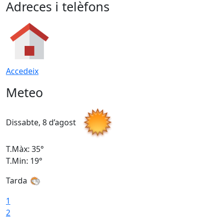
Adreces i telèfons
Accedeix
Meteo
Dissabte, 8 d’agost
D
T.Màx: 35°
T
T.Min: 19°
T
Tarda
1
2