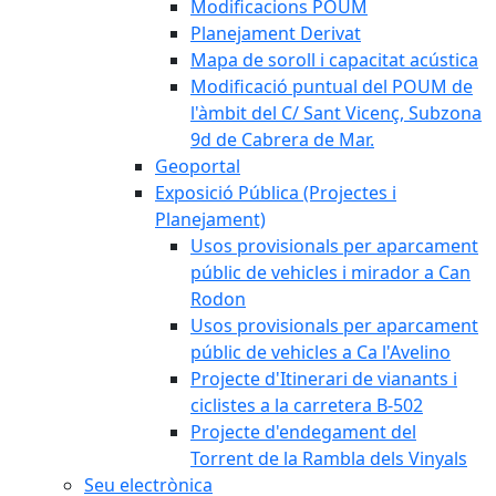
Modificacions POUM
Planejament Derivat
Mapa de soroll i capacitat acústica
Modificació puntual del POUM de
l'àmbit del C/ Sant Vicenç, Subzona
9d de Cabrera de Mar.
Geoportal
Exposició Pública (Projectes i
Planejament)
Usos provisionals per aparcament
públic de vehicles i mirador a Can
Rodon
Usos provisionals per aparcament
públic de vehicles a Ca l'Avelino
Projecte d'Itinerari de vianants i
ciclistes a la carretera B-502
Projecte d'endegament del
Torrent de la Rambla dels Vinyals
Seu electrònica