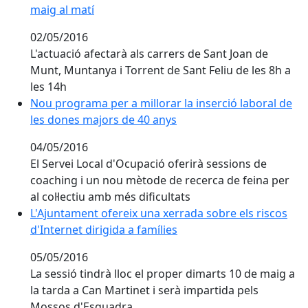
maig al matí
02/05/2016
L'actuació afectarà als carrers de Sant Joan de
Munt, Muntanya i Torrent de Sant Feliu de les 8h a
les 14h
Nou programa per a millorar la inserció laboral de l
Nou programa per a millorar la inserció laboral de
les dones majors de 40 anys
04/05/2016
El Servei Local d'Ocupació oferirà sessions de
coaching i un nou mètode de recerca de feina per
al col·lectiu amb més dificultats
L'Ajuntament ofereix una xerrada sobre els riscos d'In
L'Ajuntament ofereix una xerrada sobre els riscos
d'Internet dirigida a famílies
05/05/2016
La sessió tindrà lloc el proper dimarts 10 de maig a
la tarda a Can Martinet i serà impartida pels
Mossos d'Esquadra