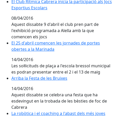
El Club Rítmica Cabrera inicia la participació als Jocs 
El Club Rítmica Cabrera inicia la participació als Jocs
Esportius Escolars
08/04/2016
Aquest dissabte 9 d'abril el club pren part de
l'exhibició programada a Alella amb la que
comencen els jocs
El 25 d'abril comencen les jornades de portes oberte
El 25 d'abril comencen les jornades de portes
obertes a la Marinada
14/04/2016
Les sol·licituds de plaça a l'escola bressol municipal
es podran presentar entre el 2 i el 13 de maig
Arriba la Festa de les Bruixes
Arriba la Festa de les Bruixes
14/04/2016
Aquest dissabte se celebra una festa que ha
esdevingut en la trobada de les bèsties de foc de
Cabrera
La robòtica i el coaching a l'abast dels més joves
La robòtica i el coaching a l'abast dels més joves