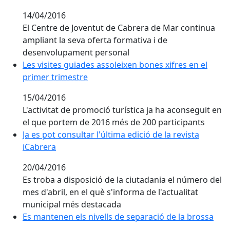
14/04/2016
El Centre de Joventut de Cabrera de Mar continua
ampliant la seva oferta formativa i de
desenvolupament personal
Les visites guiades assoleixen bones xifres en el prim
Les visites guiades assoleixen bones xifres en el
primer trimestre
15/04/2016
L'activitat de promoció turística ja ha aconseguit en
el que portem de 2016 més de 200 participants
Ja es pot consultar l'última edició de la revista iCabre
Ja es pot consultar l'última edició de la revista
iCabrera
20/04/2016
Es troba a disposició de la ciutadania el número del
mes d'abril, en el què s'informa de l'actualitat
municipal més destacada
Es mantenen els nivells de separació de la brossa
Es mantenen els nivells de separació de la brossa