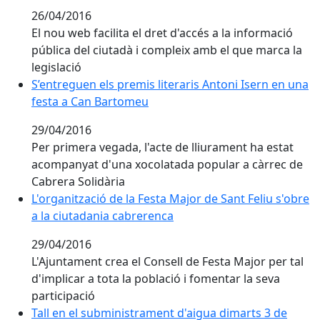
26/04/2016
El nou web facilita el dret d'accés a la informació
pública del ciutadà i compleix amb el que marca la
legislació
S’entreguen els premis literaris Antoni Isern en una 
S’entreguen els premis literaris Antoni Isern en una
festa a Can Bartomeu
29/04/2016
Per primera vegada, l'acte de lliurament ha estat
acompanyat d'una xocolatada popular a càrrec de
Cabrera Solidària
L'organització de la Festa Major de Sant Feliu s'obre 
L'organització de la Festa Major de Sant Feliu s'obre
a la ciutadania cabrerenca
29/04/2016
L'Ajuntament crea el Consell de Festa Major per tal
d'implicar a tota la població i fomentar la seva
participació
Tall en el subministrament d'aigua dimarts 3 de maig 
Tall en el subministrament d'aigua dimarts 3 de