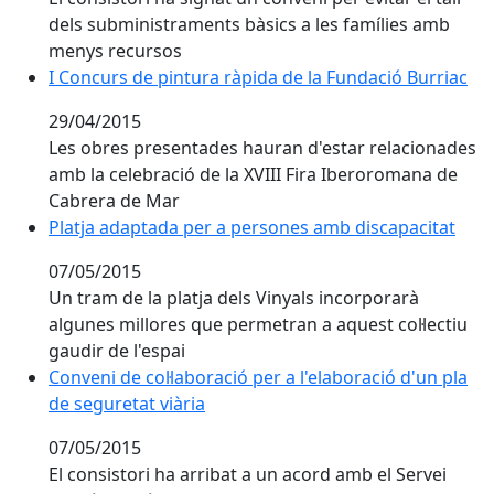
dels subministraments bàsics a les famílies amb
menys recursos
I Concurs de pintura ràpida de la Fundació Burriac
I Concurs de pintura ràpida de la Fundació Burriac
29/04/2015
Les obres presentades hauran d'estar relacionades
amb la celebració de la XVIII Fira Iberoromana de
Cabrera de Mar
Platja adaptada per a persones amb discapacitat
Platja adaptada per a persones amb discapacitat
07/05/2015
Un tram de la platja dels Vinyals incorporarà
algunes millores que permetran a aquest col·lectiu
gaudir de l'espai
Conveni de col·laboració per a l'elaboració d'un pla de
Conveni de col·laboració per a l'elaboració d'un pla
de seguretat viària
07/05/2015
El consistori ha arribat a un acord amb el Servei