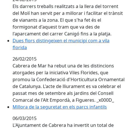
Els darrers treballs realitzats a la llera del torrent
del Molí han servit per a millorar i facilitar el trànsit
de vianants a la zona. El que s'ha fet és el
formigonat d'aquest tram que va des de
l'aparcament del carrer Canigó fins a la platja.
Dues flors distingeixen el municipi com a vila florida
Dues flors distingeixen el municipi com a vila
florida
26/02/2015
Cabrera de Mar ha rebut una de les distincions
atorgades per la iniciativa Viles Florides, que
promou la Confederació d'Horticultura Ornamental
de Catalunya. L'acte de lliurament es va celebrar el
passat mes de setembre als jardins del Consell
Comarcal de l'Alt Empordà, a Figueres. _x000D_
Millora de la seguretat en els parcs infantils
Millora de la seguretat en els parcs infantils
06/03/2015
L'Ajuntament de Cabrera ha invertit un total de