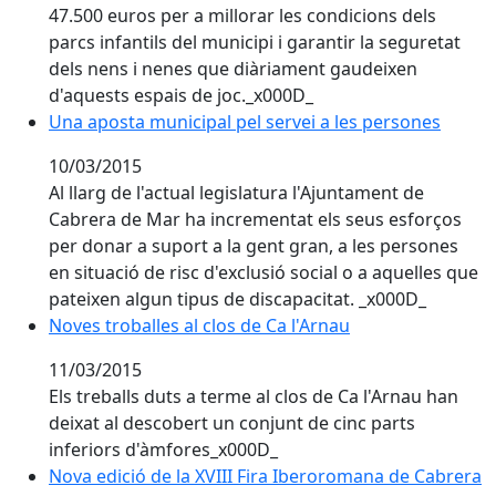
47.500 euros per a millorar les condicions dels
parcs infantils del municipi i garantir la seguretat
dels nens i nenes que diàriament gaudeixen
d'aquests espais de joc._x000D_
Una aposta municipal pel servei a les persones
Una aposta municipal pel servei a les persones
10/03/2015
Al llarg de l'actual legislatura l'Ajuntament de
Cabrera de Mar ha incrementat els seus esforços
per donar a suport a la gent gran, a les persones
en situació de risc d'exclusió social o a aquelles que
pateixen algun tipus de discapacitat. _x000D_
Noves troballes al clos de Ca l'Arnau
Noves troballes al clos de Ca l'Arnau
11/03/2015
Els treballs duts a terme al clos de Ca l'Arnau han
deixat al descobert un conjunt de cinc parts
inferiors d'àmfores_x000D_
Nova edició de la XVIII Fira Iberoromana de Cabrera 
Nova edició de la XVIII Fira Iberoromana de Cabrera