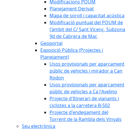
Modificacions POUM
Planejament Derivat
Mapa de soroll i capacitat acústica
Modificació puntual del POUM de
l'àmbit del C/ Sant Vicenç, Subzona
9d de Cabrera de Mar.
Geoportal
Exposició Pública (Projectes i
Planejament)
Usos provisionals per aparcament
públic de vehicles i mirador a Can
Rodon
Usos provisionals per aparcament
públic de vehicles a Ca l'Avelino
Projecte d'Itinerari de vianants i
ciclistes a la carretera B-502
Projecte d'endegament del
Torrent de la Rambla dels Vinyals
Seu electrònica