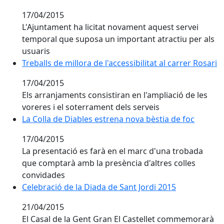
17/04/2015
L'Ajuntament ha licitat novament aquest servei
temporal que suposa un important atractiu per als
usuaris
Treballs de millora de l'accessibilitat al carrer Rosari
Treballs de millora de l'accessibilitat al carrer Rosari
17/04/2015
Els arranjaments consistiran en l'ampliació de les
voreres i el soterrament dels serveis
La Colla de Diables estrena nova bèstia de foc
La Colla de Diables estrena nova bèstia de foc
17/04/2015
La presentació es farà en el marc d'una trobada
que comptarà amb la presència d'altres colles
convidades
Celebració de la Diada de Sant Jordi 2015
Celebració de la Diada de Sant Jordi 2015
21/04/2015
El Casal de la Gent Gran El Castellet commemorarà