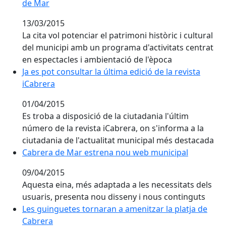
de Mar
13/03/2015
La cita vol potenciar el patrimoni històric i cultural
del municipi amb un programa d'activitats centrat
en espectacles i ambientació de l'època
Ja es pot consultar la última edició de la revista iCabr
Ja es pot consultar la última edició de la revista
iCabrera
01/04/2015
Es troba a disposició de la ciutadania l'últim
número de la revista iCabrera, on s'informa a la
ciutadania de l'actualitat municipal més destacada
Cabrera de Mar estrena nou web municipal
Cabrera de Mar estrena nou web municipal
09/04/2015
Aquesta eina, més adaptada a les necessitats dels
usuaris, presenta nou disseny i nous continguts
Les guinguetes tornaran a amenitzar la platja de Cab
Les guinguetes tornaran a amenitzar la platja de
Cabrera