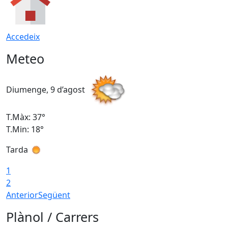
Accedeix
Meteo
Diumenge, 9 d’agost
D
T.Màx: 37°
T
T.Min: 18°
T
Tarda
T
1
2
Anterior
Següent
Plànol / Carrers