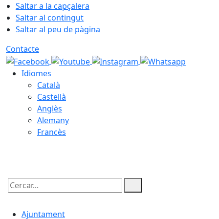
Saltar a la capçalera
Saltar al contingut
Saltar al peu de pàgina
Contacte
Idiomes
Català
Castellà
Anglès
Alemany
Francès
08.08.2026 | 20:10
Cercar:
Ajuntament