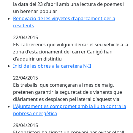
la data del 23 d'abril amb una lectura de poemes i
un berenar popular
Renovació de les vinyetes d'aparcament per a residen
Renovació de les vinyetes d'aparcament per a
residents
22/04/2015
Els cabrerencs que vulguin deixar el seu vehicle a la
zona d'estacionament del carrer Canigó han
d'adquirir un distintiu
Inici de les obres a la carretera N-II
Inici de les obres a la carretera N-II
22/04/2015
Els treballs, que començaran al mes de maig,
pretenen garantir la seguretat dels vianants que
diàriament es desplacen pel lateral d'aquest vial
L'Ajuntament es compromet amb la lluita contra la p
L'Ajuntament es compromet amb la lluita contra la
pobresa energètica
29/04/2015
El consistori ha signat un conveni per evitar el tall