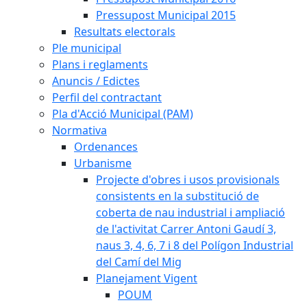
Pressupost Municipal 2015
Resultats electorals
Ple municipal
Plans i reglaments
Anuncis / Edictes
Perfil del contractant
Pla d'Acció Municipal (PAM)
Normativa
Ordenances
Urbanisme
Projecte d'obres i usos provisionals
consistents en la substitució de
coberta de nau industrial i ampliació
de l'activitat Carrer Antoni Gaudí 3,
naus 3, 4, 6, 7 i 8 del Polígon Industrial
del Camí del Mig
Planejament Vigent
POUM