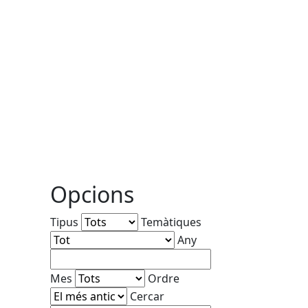
Opcions
Tipus
Temàtiques
Any
Mes
Ordre
Cercar