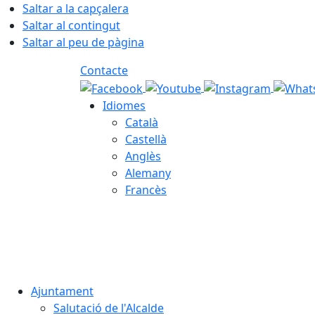
Saltar a la capçalera
Saltar al contingut
Saltar al peu de pàgina
Contacte
Idiomes
Català
Castellà
Anglès
Alemany
Francès
07.08.2026 | 22:28
Ajuntament
Salutació de l'Alcalde