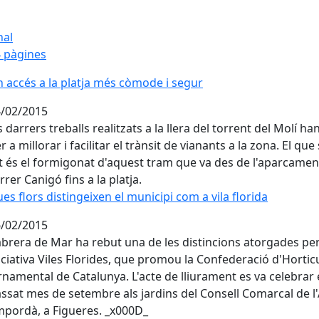
nal
 pàgines
 accés a la platja més còmode i segur
/02/2015
s darrers treballs realitzats a la llera del torrent del Molí han
r a millorar i facilitar el trànsit de vianants a la zona. El que
t és el formigonat d'aquest tram que va des de l'aparcamen
rrer Canigó fins a la platja.
es flors distingeixen el municipi com a vila florida
es flors distingeixen el municipi com a vila florida
/02/2015
brera de Mar ha rebut una de les distincions atorgades per
iciativa Viles Florides, que promou la Confederació d'Hortic
namental de Catalunya. L'acte de lliurament es va celebrar 
ssat mes de setembre als jardins del Consell Comarcal de l'
pordà, a Figueres. _x000D_