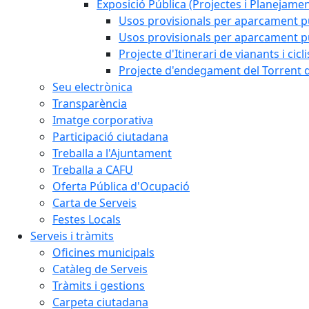
Exposició Pública (Projectes i Planejamen
Usos provisionals per aparcament pú
Usos provisionals per aparcament púb
Projecte d'Itinerari de vianants i cicl
Projecte d'endegament del Torrent d
Seu electrònica
Transparència
Imatge corporativa
Participació ciutadana
Treballa a l'Ajuntament
Treballa a CAFU
Oferta Pública d'Ocupació
Carta de Serveis
Festes Locals
Serveis i tràmits
Oficines municipals
Catàleg de Serveis
Tràmits i gestions
Carpeta ciutadana