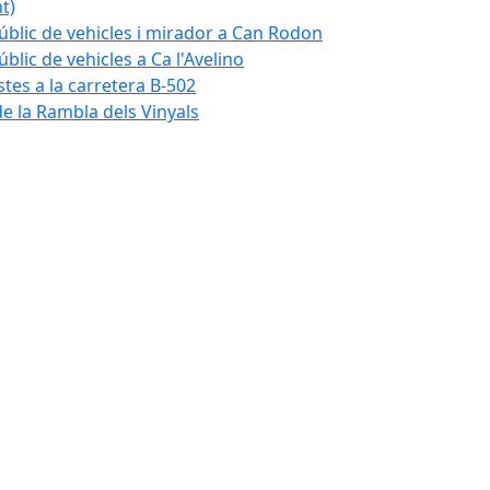
t)
blic de vehicles i mirador a Can Rodon
lic de vehicles a Ca l'Avelino
istes a la carretera B-502
e la Rambla dels Vinyals