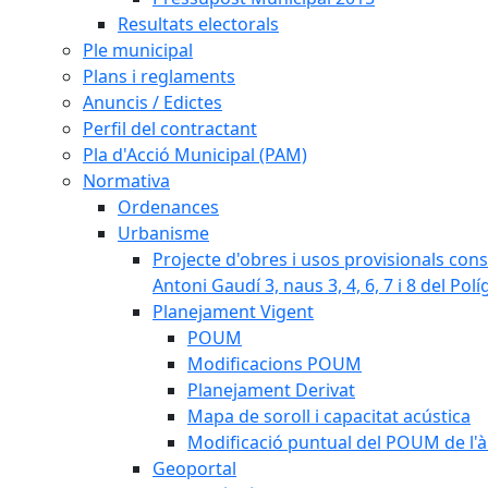
Resultats electorals
Ple municipal
Plans i reglaments
Anuncis / Edictes
Perfil del contractant
Pla d'Acció Municipal (PAM)
Normativa
Ordenances
Urbanisme
Projecte d'obres i usos provisionals consi
Antoni Gaudí 3, naus 3, 4, 6, 7 i 8 del Pol
Planejament Vigent
POUM
Modificacions POUM
Planejament Derivat
Mapa de soroll i capacitat acústica
Modificació puntual del POUM de l'à
Geoportal