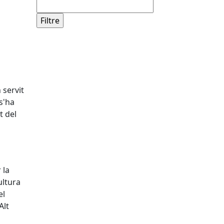
 servit
 s'ha
t del
 la
ultura
el
Alt