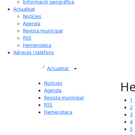
Informació geogràfica
Actualitat
Notícies
Agenda
Revista municipal
RSS
Hemeroteca
Adreces i telèfons
Actualitat
He
Notícies
Agenda
Revista municipal
1
RSS
2
Hemeroteca
3
4
5